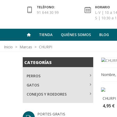
TELÉFONO:
HORARIO
91 644 30 99
L-V | 10 a 14
S | 10:30 a 1
TIENDA
QUIÉNES SOMOS
BLOG
Inicio
>
Marcas
>
CHURPI
CATEGORÍAS
Nombre,
PERROS
GATOS
CONEJOS Y ROEDORES
CHURPI
4,95 €
PORTES GRATIS