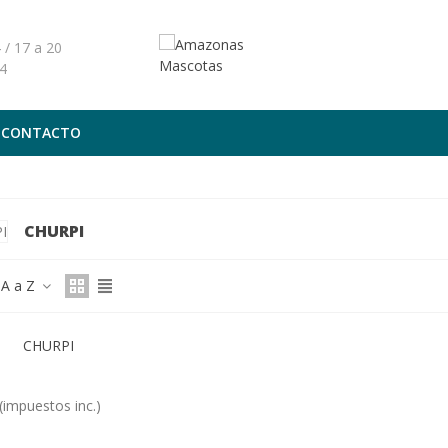
 / 17 a 20
4
CONTACTO
CHURPI
 A a Z
(impuestos inc.)