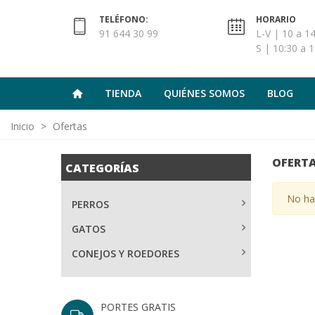
TELÉFONO:
HORARIO
91 644 30 99
L-V | 10 a 14
S | 10:30 a 1
TIENDA
QUIÉNES SOMOS
BLOG
Inicio
>
Ofertas
OFERT
CATEGORÍAS
No hay
PERROS
GATOS
CONEJOS Y ROEDORES
PORTES GRATIS