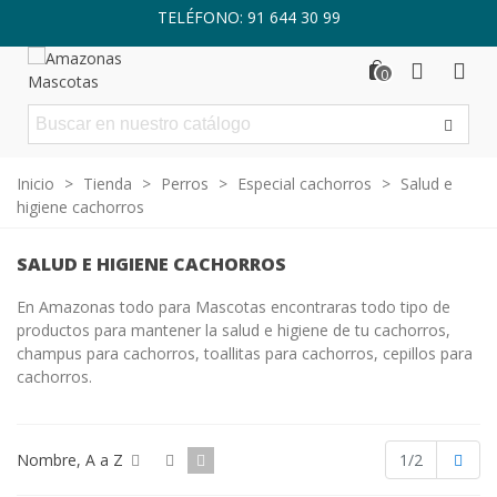
TELÉFONO: 91 644 30 99
0
Inicio
>
Tienda
>
Perros
>
Especial cachorros
>
Salud e
higiene cachorros
SALUD E HIGIENE CACHORROS
En Amazonas todo para Mascotas encontraras todo tipo de
productos para mantener la salud e higiene de tu cachorros,
champus para cachorros, toallitas para cachorros, cepillos para
cachorros.
Sigu
Nombre, A a Z
1/2