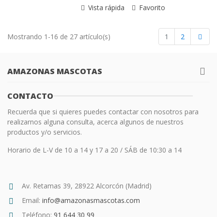
Vista rápida
Favorito
Sigu
Mostrando 1-16 de 27 artículo(s)
1
2
AMAZONAS MASCOTAS
CONTACTO
Recuerda que si quieres puedes contactar con nosotros para
realizarnos alguna consulta, acerca algunos de nuestros
productos y/o servicios.
Horario de L-V de 10 a 14 y 17 a 20 / SÁB de 10:30 a 14
Av. Retamas 39, 28922 Alcorcón (Madrid)
Email:
info@amazonasmascotas.com
Teléfono:
91 644 30 99