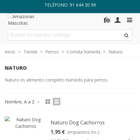
TELÉFONO: 91 644 30 99
0
Inicio
>
Tienda
>
Perros
>
Comida húmeda
>
Naturo
NATURO
Naturo es alimento completo húmedo para perros
Nombre, A a Z
Naturo Dog Cachorros
1,95 €
(impuestos inc.)