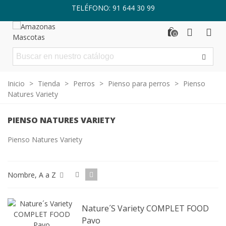
TELÉFONO: 91 644 30 99
0
Inicio
>
Tienda
>
Perros
>
Pienso para perros
>
Pienso
Natures Variety
PIENSO NATURES VARIETY
Pienso Natures Variety
Nombre, A a Z
Nature´s Variety COMPLET FOOD
Pavo