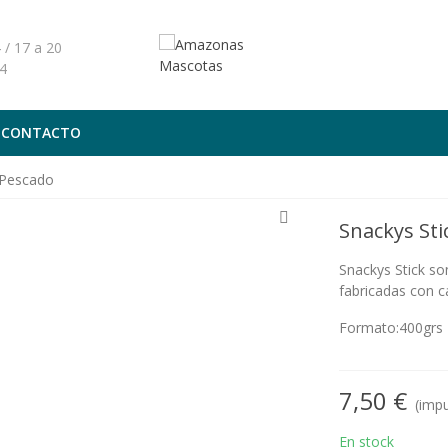
 / 17 a 20
4
CONTACTO
 Pescado
Snackys Sti
Snackys Stick so
fabricadas con ca
Formato:400grs
7,50 €
(impu
En stock