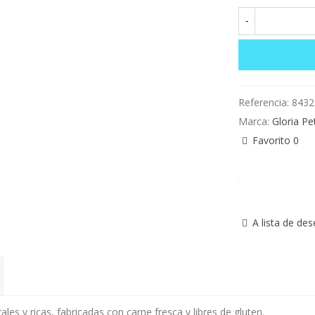
-
Referencia:
8432
Marca:
Gloria Pe
Favorito
0
A lista de de
les y ricas, fabricadas con carne fresca y libres de gluten.