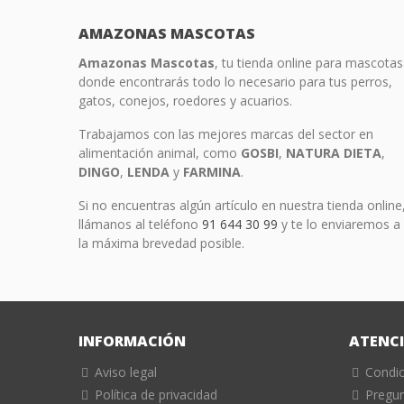
AMAZONAS MASCOTAS
Amazonas Mascotas
, tu tienda online para mascotas
donde encontrarás todo lo necesario para tus perros,
gatos, conejos, roedores y acuarios.
Trabajamos con las mejores marcas del sector en
alimentación animal, como
GOSBI
,
NATURA
DIETA
,
DINGO
,
LENDA
y
FARMINA
.
Si no encuentras algún artículo en nuestra tienda online
llámanos al teléfono
91 644 30 99
y te lo enviaremos a
la máxima brevedad posible.
INFORMACIÓN
ATENCI
Aviso legal
Condi
Política de privacidad
Pregun