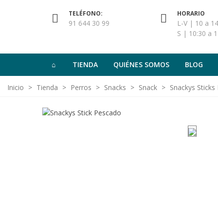
TELÉFONO:
HORARIO
91 644 30 99
L-V | 10 a 14
S | 10:30 a 1
TIENDA
QUIÉNES SOMOS
BLOG
Inicio
>
Tienda
>
Perros
>
Snacks
>
Snack
>
Snackys Sticks