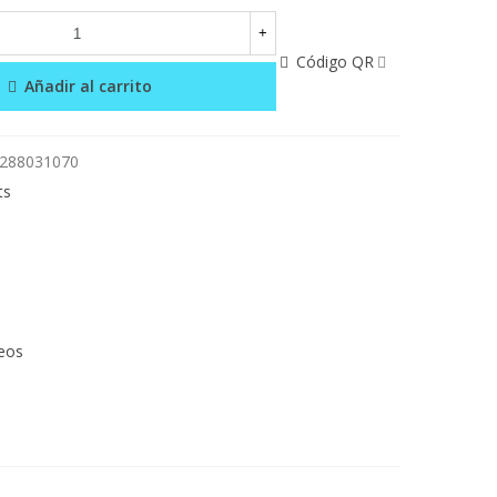
+
Código QR
Añadir al carrito
288031070
ts
seos