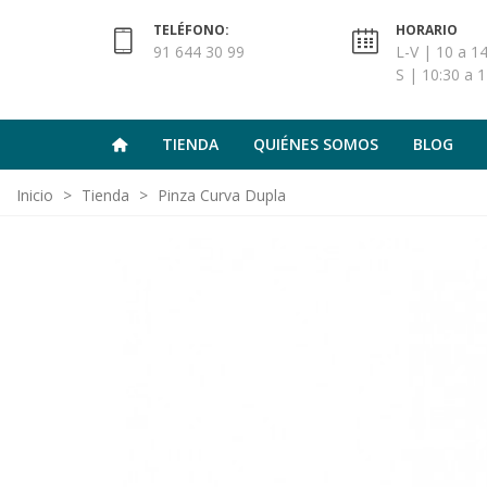
TELÉFONO:
HORARIO
91 644 30 99
L-V | 10 a 14
S | 10:30 a 1
TIENDA
QUIÉNES SOMOS
BLOG
Inicio
>
Tienda
>
Pinza Curva Dupla