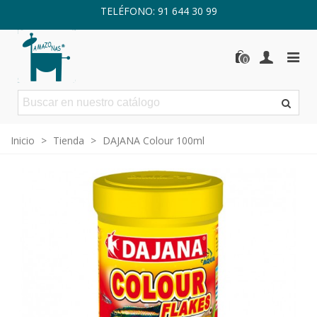
TELÉFONO: 91 644 30 99
0
Inicio
>
Tienda
>
DAJANA Colour 100ml