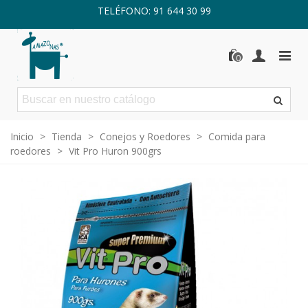
TELÉFONO: 91 644 30 99
0
Inicio
>
Tienda
>
Conejos y Roedores
>
Comida para
roedores
>
Vit Pro Huron 900grs