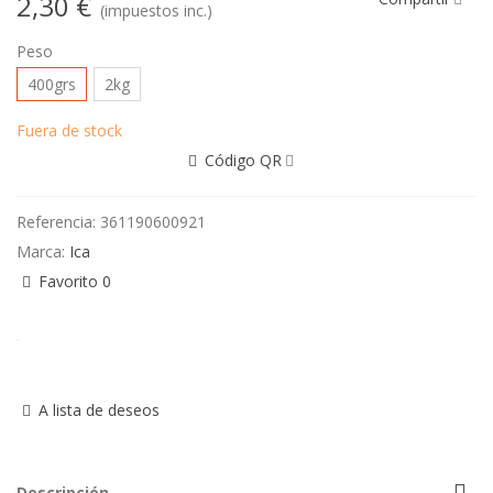
2,30 €
(impuestos inc.)
Peso
400grs
2kg
Fuera de stock
Código QR
Referencia:
361190600921
Marca:
Ica
Favorito
0
A lista de deseos
Descripción