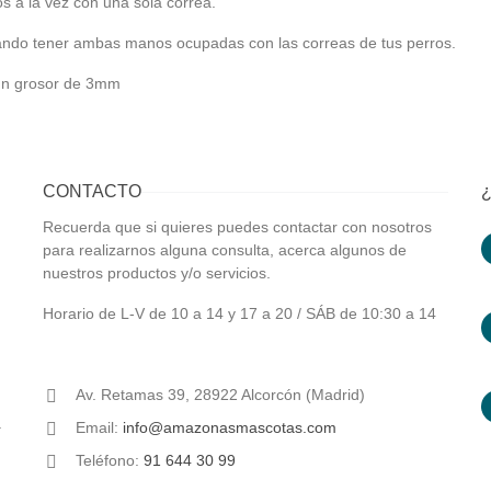
os a la vez con una sola correa.
ando tener ambas manos ocupadas con las correas de tus perros.
 un grosor de 3mm
CONTACTO
Recuerda que si quieres puedes contactar con nosotros
para realizarnos alguna consulta, acerca algunos de
nuestros productos y/o servicios.
Horario de L-V de 10 a 14 y 17 a 20 / SÁB de 10:30 a 14
Av. Retamas 39, 28922 Alcorcón (Madrid)
a
Email:
info@amazonasmascotas.com
Teléfono:
91 644 30 99