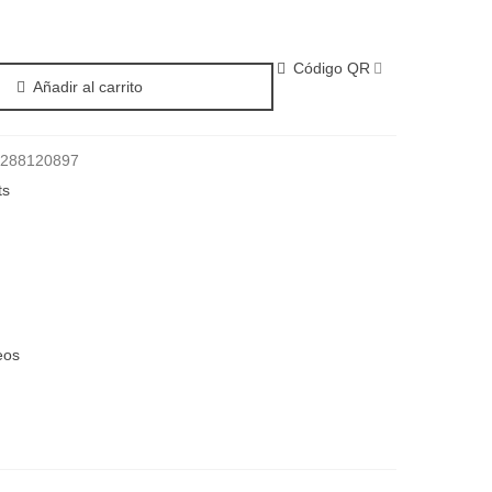
Código QR
Añadir al carrito
288120897
ts
eos