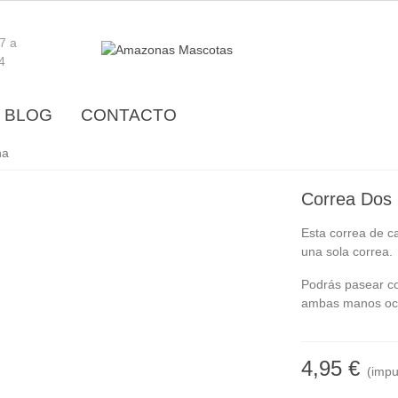
17 a
4
BLOG
CONTACTO
na
Correa Dos
Esta correa de c
una sola correa.
Podrás pasear c
ambas manos ocu
4,95 €
(impu