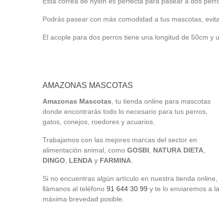
Esta correa de nylon es perfecta para pasear a dos perr
Podrás pasear con más comodidad a tus mascotas, evit
El acople para dos perros tiene una longitud de 50cm y
AMAZONAS MASCOTAS
Amazonas Mascotas
, tu tienda online para mascotas
donde encontrarás todo lo necesario para tus perros,
gatos, conejos, roedores y acuarios.
Trabajamos con las mejores marcas del sector en
alimentación animal, como
GOSBI
,
NATURA
DIETA
,
DINGO
,
LENDA
y
FARMINA
.
Si no encuentras algún artículo en nuestra tienda online,
llámanos al teléfono
91 644 30 99
y te lo enviaremos a l
máxima brevedad posible.