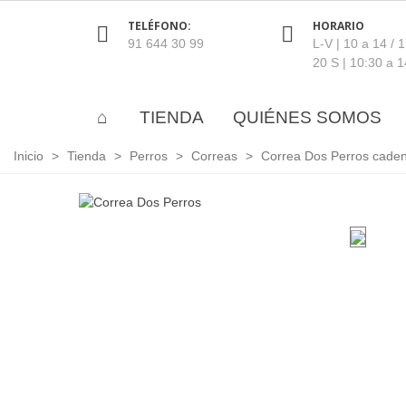
TELÉFONO:
HORARIO
91 644 30 99
L-V | 10 a 14 / 
20 S | 10:30 a 1
TIENDA
QUIÉNES SOMOS
Inicio
>
Tienda
>
Perros
>
Correas
>
Correa Dos Perros cade