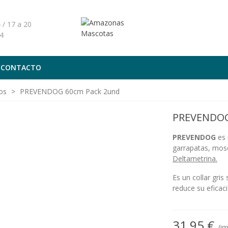
 / 17 a 20
4
CONTACTO
os
>
PREVENDOG 60cm Pack 2und
PREVENDOG
PREVENDOG
es 
garrapatas, mosq
Deltametrina.
Es un collar gris
reduce su eficaci
31,95 €
(i