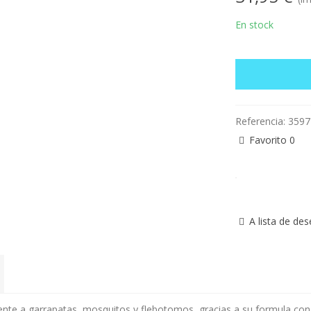
En stock
Referencia:
3597
Favorito
0
A lista de de
frente a garrapatas, mosquitos y flebotomos, gracias a su formula c