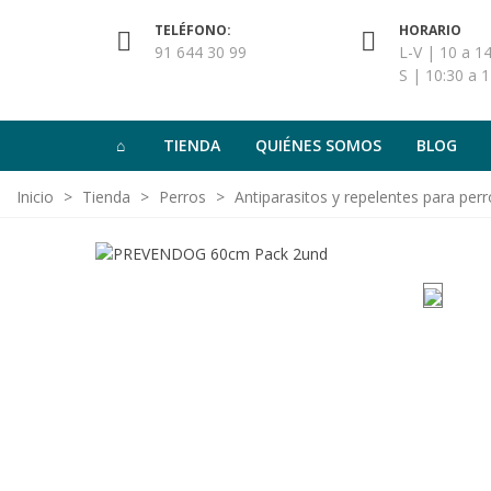
TELÉFONO:
HORARIO
91 644 30 99
L-V | 10 a 14
S | 10:30 a 1
TIENDA
QUIÉNES SOMOS
BLOG
Inicio
>
Tienda
>
Perros
>
Antiparasitos y repelentes para perr