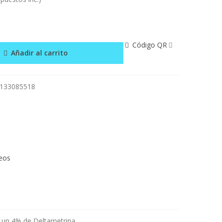
Código QR
Añadir al carrito
133085518
seos
on un 4% de
Deltametrina.