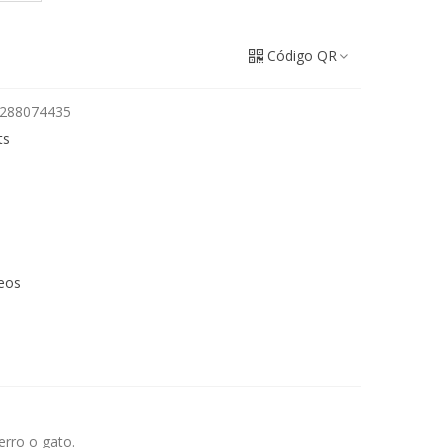
Código QR
288074435
ts
seos
erro o gato.