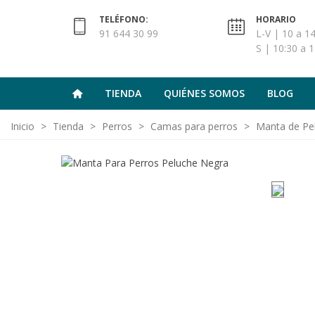
TELÉFONO:
HORARIO
91 644 30 99
L-V | 10 a 14
S | 10:30 a 1
TIENDA
QUIÉNES SOMOS
BLOG
Inicio
>
Tienda
>
Perros
>
Camas para perros
>
Manta de Pe