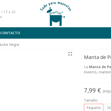
 / 17 a 20
4
CONTACTO
luche Negra
Manta de P
La
Manta de Pe
invierno, manten
7,99 €
(impu
Tamaño
Pequeño
G