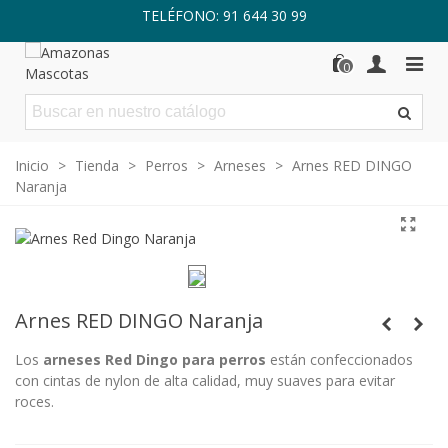
TELÉFONO: 91 644 30 99
0
Inicio
>
Tienda
>
Perros
>
Arneses
>
Arnes RED DINGO
Naranja
Arnes RED DINGO Naranja
Los
arneses Red Dingo
para perros
están confeccionados
con cintas de nylon de alta calidad, muy suaves para evitar
roces.