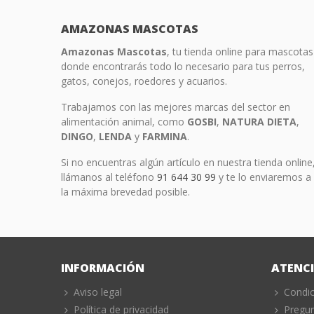
AMAZONAS MASCOTAS
Amazonas Mascotas
, tu tienda online para mascotas
donde encontrarás todo lo necesario para tus perros,
gatos, conejos, roedores y acuarios.
Trabajamos con las mejores marcas del sector en
alimentación animal, como
GOSBI
,
NATURA
DIETA
,
DINGO
,
LENDA
y
FARMINA
.
Si no encuentras algún artículo en nuestra tienda online
llámanos al teléfono
91 644 30 99
y te lo enviaremos a
la máxima brevedad posible.
INFORMACIÓN
ATENCI
Aviso legal
Condi
Política de privacidad
Pregun