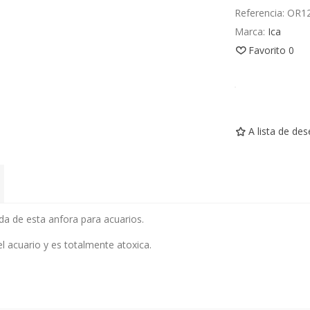
Referencia:
OR1
Marca:
Ica
Favorito
0
A lista de de
da de esta anfora para acuarios.
el acuario y es totalmente atoxica.