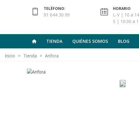
TELÉFONO:
HORARIO
91 644 30 99
L-V | 10 a 14
S | 10:30 a 1
TIENDA
QUIÉNES SOMOS
BLOG
Inicio
>
Tienda
>
Anfora